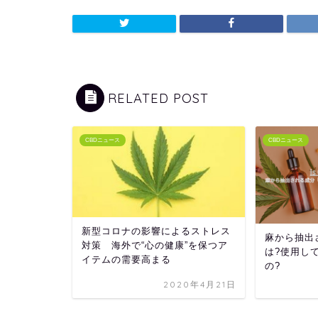
RELATED POST
CBDニュース
CBDニュース
新型コロナの影響によるストレス
麻から抽出
対策 海外で“心の健康”を保つア
は?使用し
イテムの需要高まる
の?
2020年4月21日