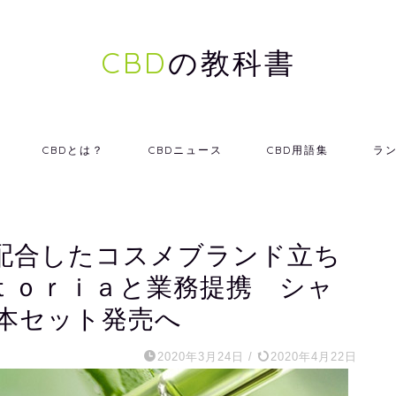
CBD
の教科書
CBDとは？
CBDニュース
CBD用語集
ラ
配合したコスメブランド立ち
ｔｏｒｉａと業務提携 シャ
本セット発売へ
2020年3月24日
/
2020年4月22日